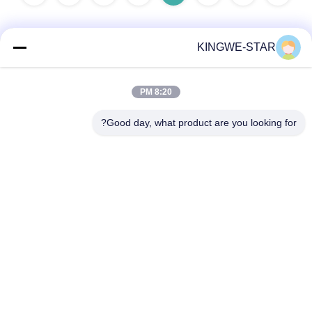
KINGWE-STAR
اتصال سريع
8:20 PM
عنوان
Good day, what product are you looking for?
الطابق الرابع، المبنى الرابع، منطقة شينتانغ الصناعية، بايشيشيا،
شارع فويونغ، منطقة باوان، شنتشن، غوانغدونغ، الصين
هاتف
86-137-9834-3469
بريد إلكتروني
Luna@kingwe-star.com
سياسة الخصوصية
|
خريطة الموقع
| الصين جيدة الجودة صندوق ضوء