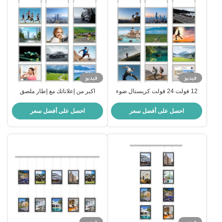
فيديو
فيديو
12 فولت 24 فولت كريستال ضوء
اكبر من إعلاناتك مع إطار ملصق
مربع LED الإضاءة لوحة الإشارة
الجدار و لوحة أكريليك
لعرض نافذة العقارات
احصل على أفضل سعر
احصل على أفضل سعر