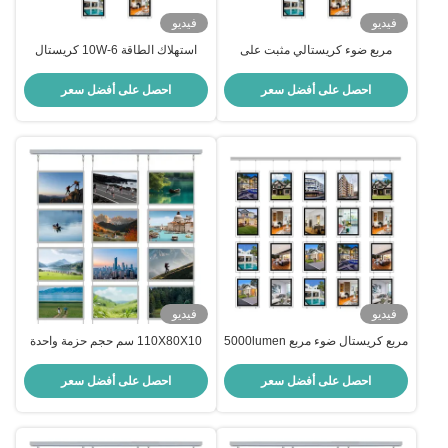
فيديو
فيديو
مربع ضوء كريستالي مثبت على
استهلاك الطاقة 6-10W كريستال
الحائط 5000Lux عرض نافذة مدعوم
المصباح مع شهادة RoHS
لوحة عرض إعلانية
احصل على أفضل سعر
احصل على أفضل سعر
فيديو
فيديو
مربع كريستال ضوء مربع 5000lumen
110X80X10 سم حجم حزمة واحدة
العقارات الإعلانات ضوء مربع العرض
مربع ضوء مضيء مع إضاءة LED
للكريستالات CE
صديقة للبيئة
احصل على أفضل سعر
احصل على أفضل سعر