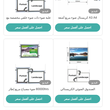
فيديو
فيديو
A3 A4 كريستال ضوء مربع أشعة
علبة ضوء ذات ضوء خلفي مخصصة مع
مدعومة إطارات مضاءة مربع ضوء
إطار كريستال مدعوم علبة ضوء
عرض نافذة معلقة
إعلانية خارجية نحيفة للغاية
احصل على أفضل سعر
احصل على أفضل سعر
فيديو
فيديو
الصندوق الضوئي الكريستالي
80000hrs ضوء مصباح مربع إطار
الألومنيوم الحد الأدنى منخفضة الصورة
معرض عرض ضوء خلفي مربع ضوء
المقطع الإعلانية الضوء الخلفي ملصق
RoSH
احصل على أفضل سعر
احصل على أفضل سعر
الإطار الصناديق الضوئية