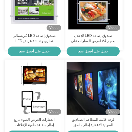
Video
Video
صندوق إضاءة LED للإعلان
صندوق إضاءة LED كريستالي
بحجم A4 لعرض العقارات على
تجاري وشاشة عرض LED
النوافذ والمكتب
أكريليك وصناديق إضاءة إعلانية
احصل على أفضل سعر
احصل على أفضل سعر
Video
Video
لوحة قائمة المطاعم الصناديق
العقارات العرض الضوء مربع
الضوئية الإعلانية إطار ملصق
إطار مضاءة خلفية الإعلانات
الفيلم
الأكريليك كريستال مربع الضوء