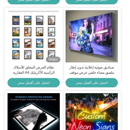
Lightbox Ultra Thin
الخلفي ملصق الإطار الصناديق
الضوئية
Video
صناديق ضوئية إعلانية بدون إطار
نظام العرض المعلق للأسلاك
ملصق مضاء خلفي عرض موقف
الرأسية الأكريليك A4 العقارية
معرض مصباح نسيج LED
العرض النافذة LED Light Box
احصل على أفضل سعر
احصل على أفضل سعر