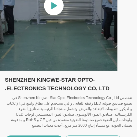
SHENZHEN KINGWE-STAR OPTO-
ELECTRONICS TECHNOLOGY CO, LTD.
تتخصص Shenzhen Kingwe-Star Opto-Electronics Technology Co., Ltd في
تصنيع صناديق ضوئية LED رقيقة للغاية ، والتي تستخدم على نطاق واسع في الإعلانات
والديكور ،تطبيقات الإضاءة والعرض. وتشمل منتجاتنا الرئيسية صناديق الضوء
الكريستالية، صناديق الضوء الألومنيوم، صناديق الضوء المستشعر، لوحات LED
ولوحات دليل الضوء.جميع صناديقنا الضوئية معتمدة من قبل CE و RoHS و مدعومة
بضمان الجودة. مع منشأة إنتاج 2000 متر مربع، أحدث معدات التصنيع