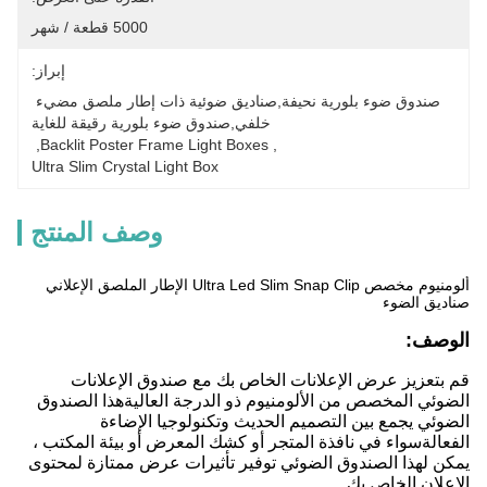
5000 قطعة / شهر
إبراز:
صندوق ضوء بلورية نحيفة,صناديق ضوئية ذات إطار ملصق مضيء 
خلفي,صندوق ضوء بلورية رقيقة للغاية
, 
Backlit Poster Frame Light Boxes
, 
Ultra Slim Crystal Light Box
وصف المنتج
ألومنيوم مخصص Ultra Led Slim Snap Clip الإطار الملصق الإعلاني
صناديق الضوء
الوصف:
قم بتعزيز عرض الإعلانات الخاص بك مع صندوق الإعلانات
الضوئي المخصص من الألومنيوم ذو الدرجة العاليةهذا الصندوق
الضوئي يجمع بين التصميم الحديث وتكنولوجيا الإضاءة
الفعالةسواء في نافذة المتجر أو كشك المعرض أو بيئة المكتب ،
يمكن لهذا الصندوق الضوئي توفير تأثيرات عرض ممتازة لمحتوى
الإعلان الخاص بك.