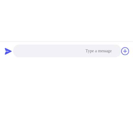
Photo
Video Call
Audio Call