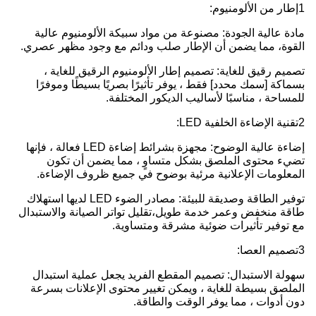
1إطار من الألومنيوم:
مادة عالية الجودة: مصنوعة من مواد سبيكة الألومنيوم عالية
القوة، مما يضمن أن الإطار صلب ودائم مع وجود مظهر عصري.
تصميم رقيق للغاية: تصميم إطار الألومنيوم الرقيق للغاية ،
بسماكة [سمك محدد] فقط ، يوفر تأثيرًا بصريًا بسيطًا وموفرًا
للمساحة ، مناسبًا لأساليب الديكور المختلفة.
2تقنية الإضاءة الخلفية LED:
إضاءة عالية الوضوح: مجهزة بشرائط إضاءة LED فعالة ، فإنها
تضيء محتوى الملصق بشكل متساوٍ ، مما يضمن أن تكون
المعلومات الإعلانية مرئية بوضوح في جميع ظروف الإضاءة.
توفير الطاقة وصديقة للبيئة: مصادر الضوء LED لديها استهلاك
طاقة منخفض وعمر خدمة طويل،تقليل تواتر الصيانة والاستبدال
مع توفير تأثيرات ضوئية مشرقة ومتساوية.
3تصميم العصا:
سهولة الاستبدال: تصميم المقطع الفريد يجعل عملية استبدال
الملصق بسيطة للغاية ، ويمكن تغيير محتوى الإعلانات بسرعة
دون أدوات ، مما يوفر الوقت والطاقة.