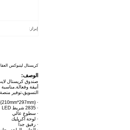
إبراز:
كريستال ليتبوكس العقا
الوصف:
صندوق كريستال لايت 
أنيقة وفعالة.مناسبة 
التسويق،توفير منصة 
· A4 ((210mm*297mm)
· 2835 شريط LED
· سطوع عالي
· لوحة أكريليك
· رقيق جداً
· الجانب الواحد وجان