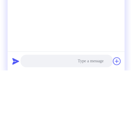
Photo
Video Call
Audio Call