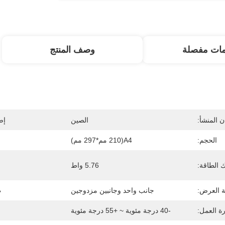
مات مفصلة
وصف المنتج
 المنشأ:
الصين
إص
الحجم:
A4(210 مم*297 مم)
 الطاقة:
5.76 واط
م
 العرض:
جانب واحد وجانبين مزدوجين
ط
ة العمل:
-40 درجة مئوية ~ +55 درجة مئوية