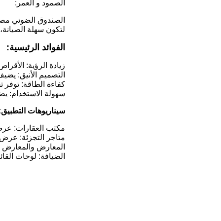
الصمود و العمر:
الصندوق الضوئي مصنوع
لتكون سهلة الصيانة،
الفوائد الرئيسية:
زيادة الرؤية: الأقراص الأكريليك الشفاف
التصميم الأنيق: يضي
كفاءة الطاقة: توفر تقنية LED إضاءة مشرقة مع تقليل استهلاك الطاقة إلى
سهولة الاستخدام: يض
سيناريوهات التطبيق:
مكتب العقارات: عرض 
متاجر التجزئة: عرض 
المعارض والمعارض ال
الضيافة: لوحات القائ