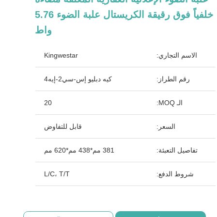
خلفياً فوق رقيقة الكريستال علبة الضوء 5.76
واط
الاسم التجاري:
Kingwestar
رقم الطراز:
كيه دبليو إس-سي2-إيه4
الـ MOQ:
20
السعر:
قابل للتفاوض
تفاصيل التعبئة:
381 مم*438 مم*620 مم
شروط الدفع:
L/C، T/T