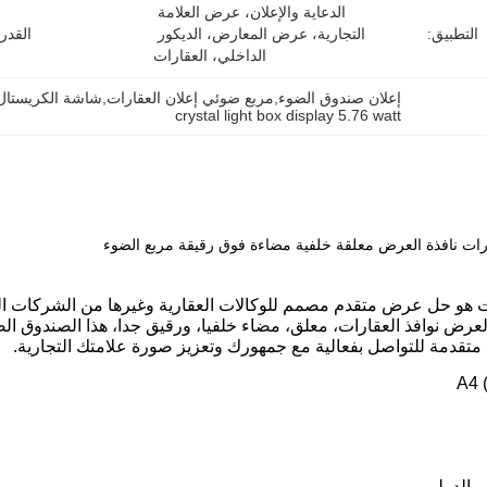
الدعاية والإعلان، عرض العلامة 
التطبيق:
التجارية، عرض المعارض، الديكور 
القدر
الداخلي، العقارات
إعلان صندوق الضوء,مربع ضوئي إعلان العقارات,شاشة الكريستال الضوئية
crystal light box display 5.76 watt
رات نافذة العرض معلقة خلفية مضاءة فوق رقيقة مربع الضوء
هو حل عرض متقدم مصمم للوكالات العقارية وغيرها من الشركات التي
لعرض نوافذ العقارات، معلق، مضاء خلفيا، ورقيق جدا، هذا الصندوق ال
متقدمة للتواصل بفعالية مع جمهورك وتعزيز صورة علامتك التجارية.
ب الدولبي