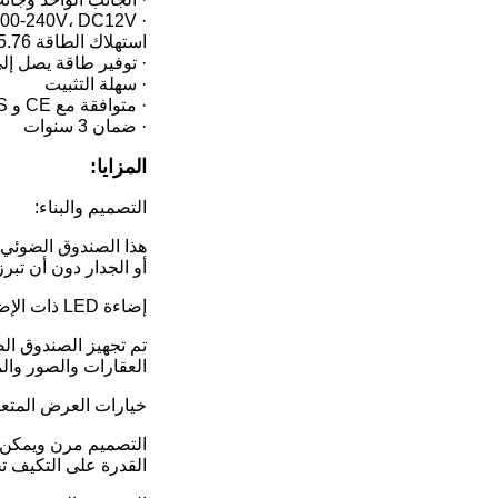
· AC100-240V، DC12V وDC24V
استهلاك الطاقة 5.76 واط
· توفير طاقة يصل إلى 0
· سهلة التثبيت
· متوافقة مع CE و RoHS
· ضمان 3 سنوات
المزايا
:
التصميم والبناء:
هذا الصندوق الضوئي 
أو الجدار دون أن تبرز
إضاءة LED ذات الإضاءة الخلفية:
العقارات والصور والم
خيارات العرض المتعد
التصميم مرن ويمكن ت
القدرة على التكيف تج