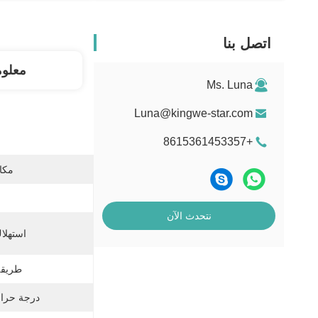
اتصل بنا
معلو
Ms. Luna
Luna@kingwe-star.com
+8615361453357
مكان
نتحدث الآن
استهلاك
طريقة
درجة حرار