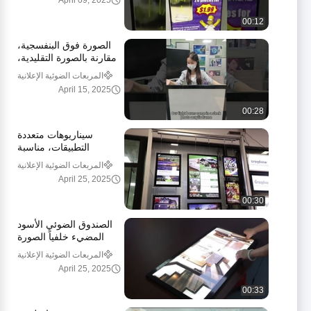
April 09, 2025
00:12
الصورة فوق البنفسجية،
مقارنة بالصورة التقليدية،
إنها أكثر لونًا وتركيزًا.
المربعات الضوئية الإعلانية
April 15, 2025
00:28
سيناريوهات متعددة
التطبيقات، مناسبة
لمجموعة متنوعة من
المربعات الضوئية الإعلانية
السيناريوهات لعرضها.
April 25, 2025
00:30
الصندوق الضوئي الأسود
المضيء خلفياً الصورة
الحائطية من الألومنيوم
المربعات الضوئية الإعلانية
مدعومة بوستر إطار
April 25, 2025
العرض
00:33