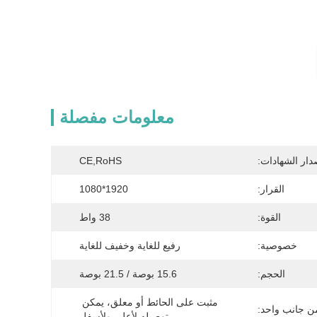
معلومات مفصلة
دار الشهادات:
CE,RoHS
القرار:
1920*1080
القوة:
38 واط
خصوصية:
رفيع للغاية وخفيف للغاية
الحجم:
15.6 بوصة / 21.5 بوصة
مثبت على الحائط أو معلق، يمكن 
ن جانب واحد:
توصيله لأعلى ولأسفل