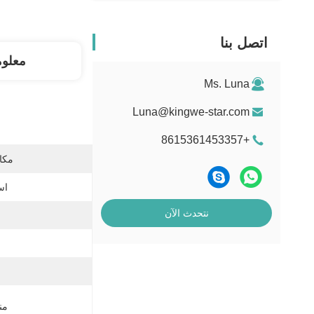
اتصل بنا
معلو
Ms. Luna
Luna@kingwe-star.com
+8615361453357
مكان
اس
نتحدث الآن
من