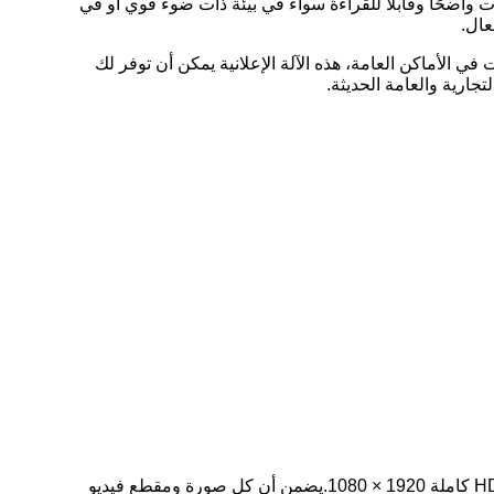
لي تجعل محتوى الإعلانات واضحًا وقابلًا للقراءة سواء في بيئة ذات ضوء قوي أو في
عال.
في الأماكن العامة، هذه الآلة الإعلانية يمكن أن توفر لك
تجارية والعامة الحديثة.
1تأثير عرض عالي الوضوح: مجهز بشاشة LCD عالية الدقة 15.6 بوصة أو 21.5 بوصة بدقة HD كاملة 1920 × 1080.يضمن أن كل صورة ومقطع فيديو