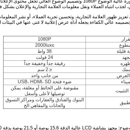
ممتازة.إن جودة الصورة عالية الوضوح 1080P وتصميم الوضوح العا
ب انتباه العملاء ونقل معلومات العلامة التجارية والإعلان بشكل ف
تعزيز ظهور العلامة التجارية، وتحسين تجربة العملاء، أو نشر المعلومات 
صميمه عالي الكفاءة يجعله أداة عرض إعلانية لا غنى عنها في البيئات ال
قرار
1080P
سطوع
≥2000lux
 قليلة
38 واط
لجهد
24 فولت
هره
رقيقة جداً وخفيفة جداً
مك
≤ 2 سم
العرض
من جانب واحد
ميناء
ضوء فتحة USB، HDMI، SD
مقبوضة على الحائط أو معلقة، يمكن
لتثبيت
توصيلها لأعلى وأسفل
البنوك والفنادق والعقارات ومراكز التسوق
طبيق
والحانات والمقاهي الخ