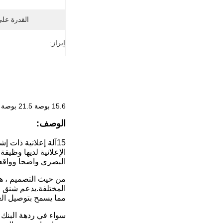
القدرة عل
إبراز:
15.6 بوصة 21.5 بوصة HD إشارات رقمية شاشة عرض لاعب آلة الإعلان
الوصف:
البصري واضحا وواقعي
من حيث التصميم ، هذه
المختلفة.يدعم شنق ا
مما يسمح بتوصيل الع
سواء في ردهة البنك أ