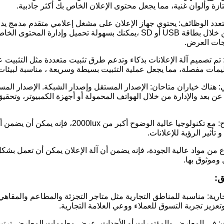
ة وألوان غنية، مما يجعل محتوى الإعلان الخاص بك أكثر جاذبية.
PNG ، MP4 ، إلخ من خلال بطاقة USB أو SD ،يمكنك بسهولة تحم
اجات العرض.
: تم تصميم آلة الإعلانات بذكاء وتدعم طرق تثبيت متعددة مثل التثبيت 
يمات مفصلة، مما يجعل عملية التثبيت بسيطة وسريعة ، مناسبة لبيئات 
: هناك خياران متاحان: الإصدار المستقل وإصدار الشبكة. الإصدار الم
عن بعد والإدارة من خلال الهواتف المحمولة أو أجهزة الكمبيوتر، وت
5شاشة عالية الوضوح: مع تكنولوجيا عالية ا
تأثير الرؤية للإعلانات.
 من مواد عالية الجودة، فإنه يضمن أن آلة الإعلان يمكن أن تعمل بشكل
وموثوق بها.
ق:
جارية: مناسبة للمناطق التجارية مثل متاجر التجزئة والمطاعم والمقاه
وتعزيز تجربة التسوق للعملاء ووعي العلامة التجارية.
ت: في المعارض والمؤتمرات أو الأحداث، عرض معلومات المعارض،ترتيبا