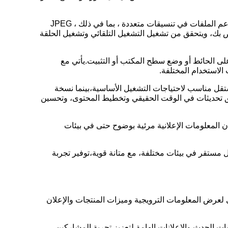
2. مشغل الوسائط متعدد الوظائف: يحتوي جهاز الإعلان على مشغل إعلامي متقدم مدمج يدعم الملفات في تنسيقات متعددة ، بما في ذلك JPEG ،
يل وإدارة المحتوى الخاص بك، ويتحقق من تشغيل التشغيل التلقائي وتشغيل الحلقة
على الحائط أو وضع سطح المكتب أو التثبيت.يأتي مع
الاستخدام المختلفة.
ستقل مناسب لاحتياجات التشغيل الأساسية،بينما نسخة
حقيق تحديثات في الوقت الحقيقي وتخطيط المحتوى، وتحسين
لوضوح أكبر من 2000lux، فإنه يمكن أن يضمن أن المعلومات الإعلانية مرئية بوضوح حتى في بيئات
 مستقر في بيئات مختلفة، مع متانة قوية،توفير تجربة
ي لعرض المعلومات الترويجية وميزات المنتجات والإعلان
ت الحدث والإعلانات الهامة لتعزيز تجربة المشاركين