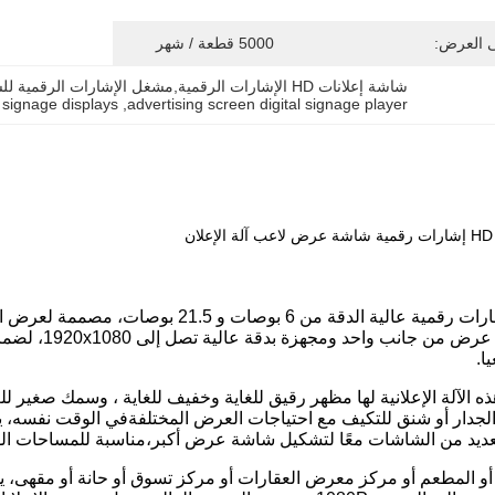
ى العرض:
5000 قطعة / شهر
شاشة إعلانات HD الإشارات الرقمية,مشغل الإشارات الرقمية للشاشة الإعلانية,أجهزة عرض إشارات رقمية تجارية
 signage displays
, 
advertising screen digital signage player
15آلة إعلانية ذات إشارات رقمية عالية الدقة 
الإعلانية لديه
ا.
 الآلة الإعلانية لها مظهر رقيق للغاية وخفيف للغاية ، وسمك صغير لل
لجدار أو شنق للتكيف مع احتياجات العرض المختلفةفي الوقت نفسه، 
ديد من الشاشات معًا لتشكيل شاشة عرض أكبر،مناسبة للمساحات الواس
و المطعم أو مركز معرض العقارات أو مركز تسوق أو حانة أو مقهى، يمك