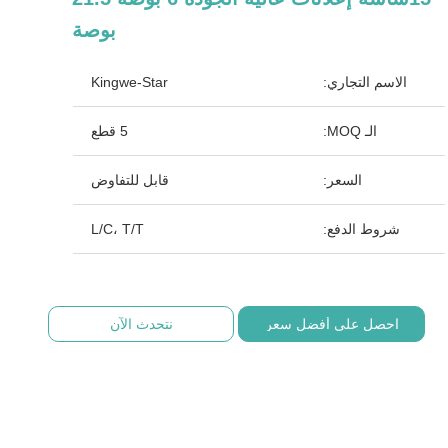
بوصة
الاسم التجاري:
Kingwe-Star
الـ MOQ:
5 قطع
السعر:
قابل للتفاوض
شروط الدفع:
L/C، T/T
احصل على أفضل سعر
نتحدث الآن