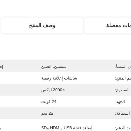
مات مفصلة
وصف المنتج
 المنشأ:
شنتشن، الصين
إص
م المنتج:
شاشات إعلانية رقمية
السطوع:
≥2000 لوكس
الجهد:
24 فولت
السماكة:
≤2 سم
فذ الدعم:
إضاءة فتحة USB وHDMI وSD
م