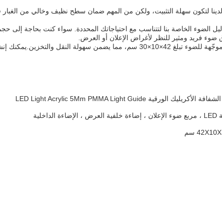
م تصميم لوحات LGP لدينا لتكون سهلة التثبيت، ولكن من المهم ضمان سطح نظيف وخالي من ال
ق ضوء فريد ومثير للنظر لأغراض الإعلان أو العرض.
لتخزين.يمكنك إنشاء حل إضاءة محترف ورائعة لأي مساحة داخلية.
اخلية