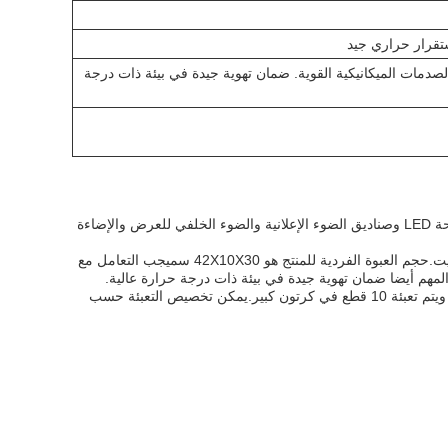
ستقرار حراري جيد
 الصدمات الميكانيكية القوية. ضمان تهوية جيدة في بيئة ذات درجة
هذه اللوحة الموجهة للضوء مناسبة لمختلف المناسبات والسيناريوهات. يمكن استخدامها في أضواء اللوحة LED وصناديق الضوء الإعلانية والضوء الخلفي للعرض والإضاءة
يتطلب تركيب هذا المنتج سطح نظيف وخالي من الغبار. يوصى باستخدام الأدوات والتقنيات المهنية للتثبيت.حجم العبوة الفردية للمنتج هو 42X10X30 سميجب التعامل مع
المهم أيضا ضمان تهوية جيدة في بيئة ذات درجة حرارة عالية.
تتضمن عبوة المنتج كيس الفقاقيع في الداخل وكرتون خارج. يتم تعبئة كل قطعة بواسطة كرتون مقسم ويتم تعبئة 10 قطع في كرتون كبير.يمكن تخصيص التعبئة حسب