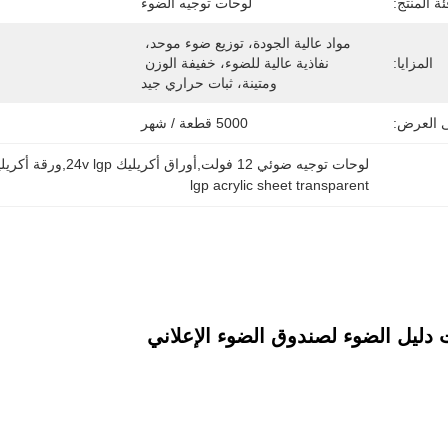
ئة المنتج:
لوحات توجيه الضوء
مواد عالية الجودة، توزيع ضوء موحد، 
المزايا:
نفاذية عالية للضوء، خفيفة الوزن 
ومتينة، ثبات حراري جيد
ى العرض:
5000 قطعة / شهر
لوحات توجيه ضوئي 12 فولت,أوراق أكريليك 24v lgp,ورقة أكريليك شفافة
lgp acrylic sheet transparent
ت دليل الضوء لصندوق الضوء الإعلاني