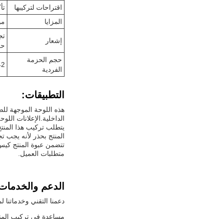
اقتراحات لتركيبها
تأ
المزايا
مو
تج
إشعار
حر
حجم الحزمة
42×10×0
الفردية
التطبيقات:
الداخلية.الإعلانات اللوحة دليل الضوء LED مثالية لعرض المنت
المنتج بحذر لأنه يجب ت
متطلبات العميل.
الدعم والخدمات
دعمنا التقني وخدماتنا 
مساعدة في تركيب المنت