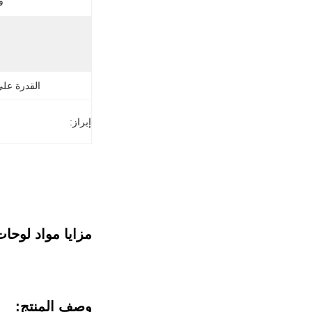
ف
القدرة عل
إبراز:
مزايا مواد لوحا
وصف المنتج: