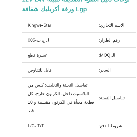
Lgp ورقة أكريليك شفافة
الاسم التجاري:
Kingwe-Star
رقم الطراز:
ل ج ب-005
الـ MOQ:
عشرة قطع
السعر:
قابل للتفاوض
تفاصيل التعبئة والتغليف: كيس من
البلاستيك داخل، الكرتون خارج، كل
تفاصيل التعبئة:
قطعة معبأة في الكرتون مقسمة و 10
قط
شروط الدفع:
L/C، T/T