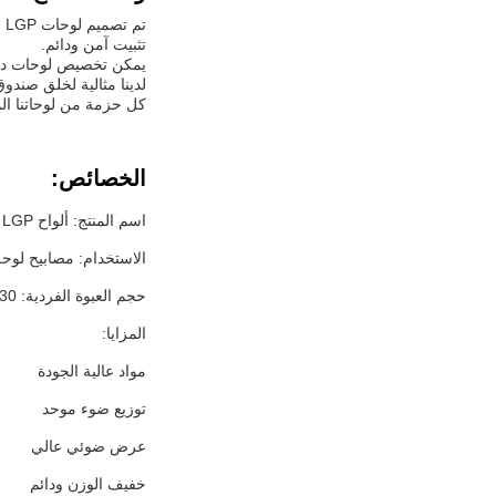
ت
تثبيت آمن ودائم.
لدينا مثالية لخلق صندو
كل حزمة من لوحاتنا الموجّهة للضوء تبلغ 42×10×30 سم، مما يضمن سهولة النقل وا
الخصائص:
اسم المنتج: ألواح LGP الشفافة الأكريليك الورقية LED Light Acrylic 5Mm PMMA Light Guide
الاستخدام: مصابيح لوحة LED ، مربع ضوء الإعلان ، إضاءة خلفية العرض ، الإضاءة الد
حجم العبوة الفردية: 42X10X30 سم
المزايا:
مواد عالية الجودة
توزيع ضوء موحد
عرض ضوئي عالي
خفيف الوزن ودائم