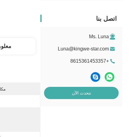
اتصل بنا
Ms. Luna
معلو
Luna@kingwe-star.com
+8615361453357
مكان
نتحدث الآن