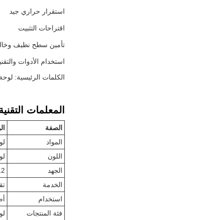
استقرار حراري جيد
اقتراحات التثبيت
تأمين سطح نظيف وخالي
استخدام الأدوات والتقني
الكلمات الرئيسية: لوحة LGP، لوحة صفيحة LED، ضوء علامة D
المعلمات التقنية
الصفة
ال
المواد
لو
اللون
لو
الجهد
12 فولت / 4
الخدمة
تق
استخدام
أضواء لوحة
فئة المنتجات
لو