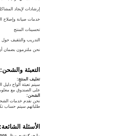
إرشادات لإيجاد المشاكل
خدمات صيانة وإصلاح ال
تحسينات المنتج
التدريب والتثقيف حول 
نحن ملتزمون بضمان أن 
التعبئة والشحن:
تغليف المنتج:
سيتم تعبئة ألواح دليل 
على الصندوق مع معلوما
الشحن:
نحن نقدم خدمات الشحن 
طلباتهم.سيتم حساب تكا
الأسئلة الشائعة:
ما هو كينغوي ستار LGP-005؟