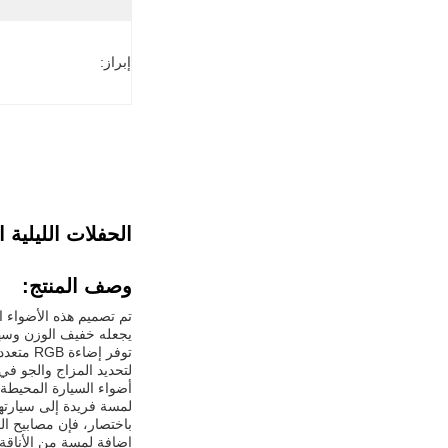
إبراز:
الحفلات الليلية 
وصف المنتج:
يجعله خفيف الوزن وسه
توفر إض
لتحديد المزاج والجو في سيارتك.ميزة 255 Color Stepless Adjustment تسمح لك 
أضواء السيارة المحيطة 
لمسة فريدة إلى سيارته