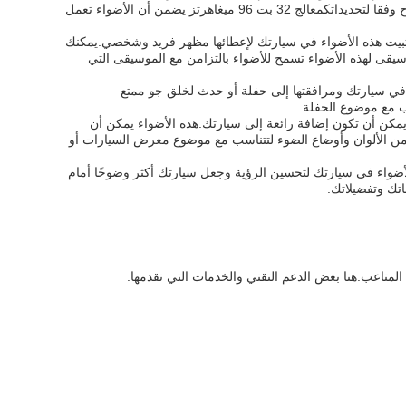
Stepless Adjustment من هذه الأضواء تسمح لك بالاختيار من بين خيارات ألوان مختلفة وتعديل الوضوح وفقا لتحديداتكمعالج 32 بت 96 ميغاهرتز يضمن أن الأضواء تعمل
يم السيارات. يمكن تثبيت هذه الأضواء في سيارتك لإعطائها مظهر فريد وشخصي.يمكنك
سيقى لهذه الأضواء تسمح للأضواء بالتزامن مع الموسيقى التي
تثبيت هذه الأضواء في سيارتك ومرافقتها إلى حفلة أو حدث لخلق جو ممتع
سب مع موضوع الحفلة.
 كنت عضوًا في نادي السيارات أو تشارك في عروض السيارات ، فإن أضواء Kingwe-Star CAL_01 يمكن أن تكون إضافة رائعة إلى سيارتك.هذه الأضواء يمكن أن
ة من الألوان وأوضاع الضوء لتتناسب مع موضوع معرض السيارات أو
Kingwe- كنصائح سلامة. يمكن تثبيت هذه الأضواء في سيارتك لتحسين الرؤية وجعل سيارتك أكثر وضوحًا أمام
اتك وتفضيلاتك.
لمتاعب.هنا بعض الدعم التقني والخدمات التي نقدمها: