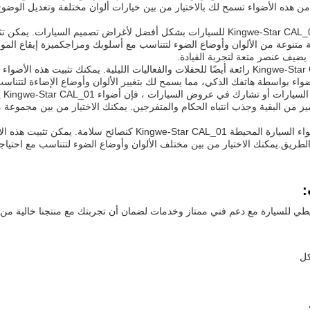
يتم استخدام مصابيح Kingwe-Star CAL_01 للسيارات بشكل أفضل لأغراض تصم
 متنوعة من الألوان وأوضاع الضوء لتتناسب مع أسلوبك ومزاجكميزة إيقاع المو
ضيف عنصر متعة لتجربة القيادة.
مصابيح سيارة Kingwe-Star CAL_01 رائعة أيضًا للحفلات والفعاليات الليلية. يمكنك 
ضواء بواسطة هاتفك الذكي، مما يسمح لك بتغيير الألوان وأوضاع الإضاءة لتتنا
إذا
يز من البقية وجذب انتباه الحكام والمتفرجين. يمكنك الاختيار من بين مجموع
يمكن أيضًا استخدام أضواء السيارة المحيطة Star CAL_01
لطريق.يمكنك الاختيار من بين مختلف الألوان وأوضاع الضوء لتتناسب مع احتياج
:
يطي للسيارة مع دعم فني ممتاز وخدمات لضمان أن تجربتك مع منتجنا خالية من ا
كل