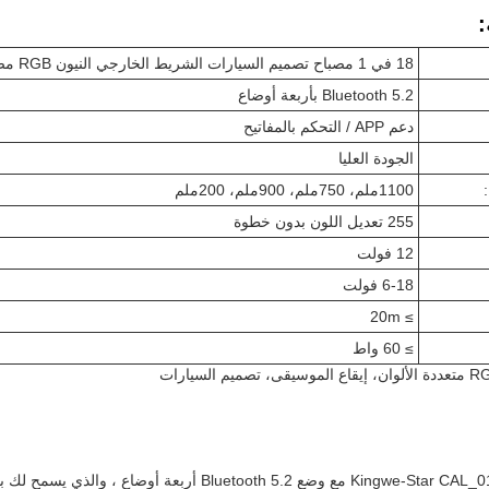
:
18 في 1 مصباح تصميم السيارات الشريط الخارجي النيون RGB مصابيح الغلاف الجوي للسيارة
5.2 Bluetooth بأربعة أوضاع
دعم APP / التحكم بالمفاتيح
الجودة العليا
1100ملم، 750ملم، 900ملم، 200ملم
255 تعديل اللون بدون خطوة
12 فولت
6-18 فولت
≥ 20m
≥ 60 واط