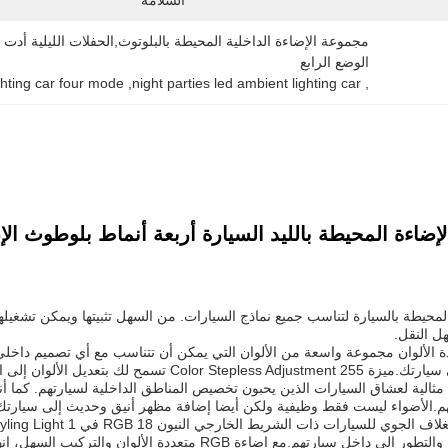
السلامة
الوضع الرابع
ghting car four mode
, 
night parties led ambient lighting car
, 
الإضاءة المحيطة بالليد السيارة أربعة أنماط بلوطوث الإ
ل النقل.
اءة RGB متعددة الألوان مجموعة واسعة من الألوان التي يمكن أن تتناسب مع أي تصميم 
بتعديل الألوان إلى الوضوح والشبع المفضل لديك.
مثالية لعشاق السيارات الذين يحبون تخصيص المناطق الداخلية لسيارتهم. كما أ
م.الأضواء ليست فقط وظيفية ولكن أيضا إضافة مظهر أنيق وحديث إلى سيارتك
إضافة لمسة من الأناقة والتطور إلى داخل سيارتهم.مع إض