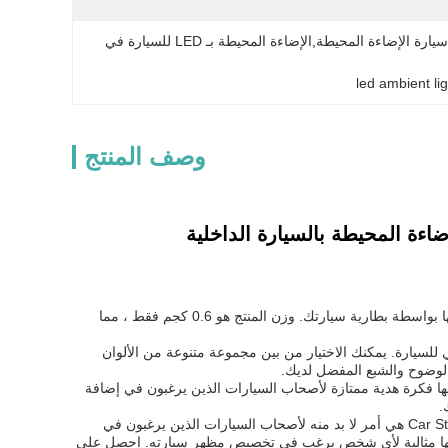
مجموعة الإضاءة الداخلية المحيطة بالبلوتوث,الحفلات الليلية أدت سيارة الإضاءة المحيطة,الإضاءة المحيطة بـ LED للسيارة في 
led ambient li
وصف المنتج
ضاءة المحيطة بالسيارة الداخلية
تم تصميم هذه الأضواء المحيطة بالسيارة لتناسب جميع نماذج السيارات. من السهل تثبيتها ويمكن تشغيلها بواسطة بطارية سيارتك. وزن المنتج هو 0.6 كجم فقط ، مما
داخلي للسيارة. يمكنك الاختيار من بين مجموعة متنوعة من الألوان
نها فكرة هدية ممتازة لأصحاب السيارات الذين يرغبون في إضافة
.
باختصار، فإن مصابيح الغلاف الجوي للسيارات ذات الشريط الخارجي النيون RGB 18 في 1 Car Styling Light هي أمر لا بد منه لأصحاب السيارات الذين يرغبون في
اءة RGB متعددة الألوان والتركيب السهل، إنها مثالية لأي شخص يرغب في تخصيص مظهر سيارته. احصل على