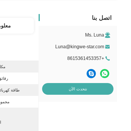
اتصل بنا
معلو
Ms. Luna
Luna@kingwe-star.com
+8615361453357
مكان
رقائق
نتحدث الآن
طاقة كهربائ
مجموع
ا