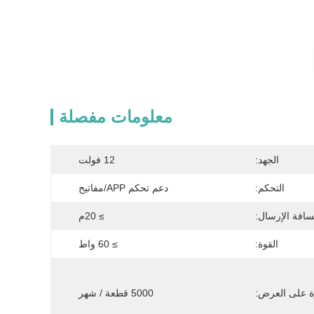
معلومات مفصلة
الجهد:
12 فولت
التحكم:
دعم تحكم APP/مفاتيح
افة الإرسال:
≥ 20م
القوة:
≥ 60 واط
ة على العرض:
5000 قطعة / شهر