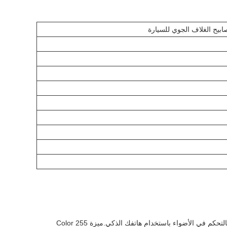
تتوفر مصابيح سيارات Kingwe-Star CAL_01 مع وضع Bluetooth 5.2 أربعة أوضاع ، والذي يسمح لك بالتحكم في الأضواء باستخدام هاتفك الذكي.ميزة 255 Color