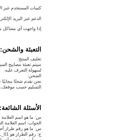
كتيبات المستخدم عبر ال
الدعم عبر البريد الإلكت
إذا واجهت أي مشاكل مع 
التعبئة والشحن:
تغليف المنتج:
سيتم تعبئة مصابيح الس
لسهولة التعرف عليه.
الشحن:
التسليم حسب موقعك، ولكن 
الأسئلة الشائعة:
س: ما هو اسم العلامة ا
الجواب: اسم العلامة الت
س: ما هو رقم طراز أضو
ج: رقم الطراز هو CAL_01.
س: أين يتم تصنيع أضواء