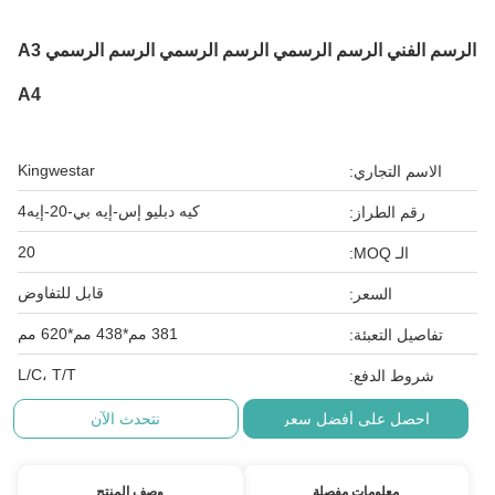
الرسم الفني الرسم الرسمي الرسم الرسمي الرسم الرسمي A3
A4
Kingwestar
الاسم التجاري:
كيه دبليو إس-إيه بي-20-إيه4
رقم الطراز:
20
الـ MOQ:
قابل للتفاوض
السعر:
381 مم*438 مم*620 مم
تفاصيل التعبئة:
L/C، T/T
شروط الدفع:
احصل على أفضل سعر
نتحدث الآن
معلومات مفصلة
وصف المنتج