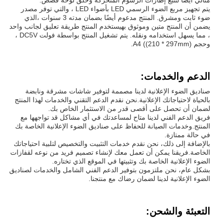
مثالي أيضا لتتبع إطارات الرسوم المتحركة وخلق لوحة قصص.
يتم تجهيز مربع الضوء الرسمي LED بأضواء LED ، والتي توفر مصدر
ضوء ثابت ومشرق. المنتج مدعوم أيضًا بضمان مدته 3 سنوات ،الذي
يضمن أن المنتج متين وموثوق بهيستخدم المنتج طريقة تعليق لجانب واحد
، مما يسهل استخدامه ونقله. يتم تشغيل المنتج بواسطة فولت DC5V ،
وحجم A4 ((210 * 297mm).
الدعم والخدمات:
صناديق الضوء الإعلانية لدينا مصممة لتوفير شاشات مشرقة ونابضة
بالحياة لاحتياجاتك الإعلانية.نحن نقدم الدعم التقني والخدمات لهذا المنتج
لضمان أن تحصل على أقصى قدر من الاستثمار الخاص بك.
فريق الدعم الفني لدينا متاح لمساعدتك في أي مشاكل قد تواجهها مع
المنتج.وخدمات الصيانة للحفاظ على صناديق الضوء الإعلانية الخاصة بك
في حالة ممتازة.
بالإضافة إلى ذلك، نحن نقدم خدمات التثبيت والتخصيص لتلبية احتياجاتك
الخاصة.فريقنا يمكن أن تعمل معك لإنشاء تصميم فريد من نوعه لقفازات
الضوء الإعلانية الخاصة بك وتثبيتها في الموقع الذي تختاره.
بشكل عام، نحن ملتزمون بتوفير الدعم الفني الشامل والخدمات لصناديق
الضوء الإعلانية لدينا لضمان رضاك مع منتجنا.
التعبئة والشحن: