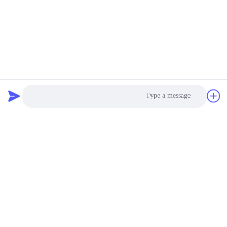
Photo
Video Call
Audio Call