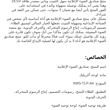
منتج صناديق الضوء الإعلانية سهل التثبيت ويأتي بمصدر طاقة DC5V.
وهذا يعني أنه يمكنك توصيله بسهولة والبدء في استخدامه على
الفور.المنتج يأتي أيضا مع ضمان 3 سنوات، حتى تتمكن من الثقة في
شراءك.
بشكل عام، منتج صناديق الضوء الإعلانية هو أداة أساسية لأي شخص في
الصناعة الإبداعية.وسهولة التثبيت تجعلها الخيار المثالي لتنسيق الطلاء،
تصميم الرسومات، إنتاج الرسوم المتحركة، والحرف اليدوية. مع منصة
الضوء المضيئة، يمكنك أن تكون متأكدا من أنك سوف تكون قادرة على
رؤية كل تفاصيل عملك.سواء كنت فنانًا محترفًا أو بدأت للتو، منتج صناديق
الضوء الإعلانية هو أداة لا بد أن يكون لها لعملية الإبداع الخاصة بك.
الخصائص:
اسم المنتج: صناديق الضوء الإعلانية
مادة: لوحة أكريليك
النموذج: KWS-TLP-A4
التطبيق: الطلاء النسخ، رسومات التصميم، إنتاج الرسوم المتحركة،
الحرف اليدوية
طريقة توجيه الضوء: لوحة توجيه الضوء