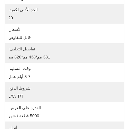
الحد الأدنى لكمية:
20
الأسعار:
قابل للتفاوض
تفاصيل التغليف:
381 مم*438 مم*620 مم
وقت التسليم:
5-7 أيام عمل
شروط الدفع:
L/C، T/T
القدرة على العرض:
5000 قطعة / شهر
إبراز: