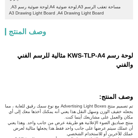
مساحة تعقب الرسم A3,لوحة ضوئية A4,لوحة ضوئية رسم A3
, 
A3 Drawing Light Board
, 
A4 Drawing Light Board
وصف المنتج
لوحة رسم KWS-TLP-A4 مثالية للرسم الفني
والفني
وصف المنتج:
تم تصميم منتج Advertising Light Boxes مع نوع سمك رقيق للغاية ، مما
يجعله خفيف الوزن وسهل النقل.هذا يعني أنه يمكنك أخذها معك إلى أي
مكان والعمل على مشاريعك أينما كنت.
منتج صناديق الضوء الإعلانية هو طريقة عرض من جانب واحد. وهذا يعني
أن عملك سيتم عرضها على جانب واحد فقط.هذا يجعلها مثالية لعرض
عملك للآخرين أو للاستخدام الشخصي.