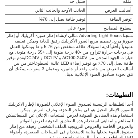
ملفه
ضئيل جداً
أساليب العرض
الجانب الأوحد والجانب الثاني
توفير الطاقة
توفير طاقة يصل إلى 70%
سطوع المصابيح
ضوء عالي
منتجنا Adverting Light Boxes مثالي لإنشاء إطار صورة أكريليك أو إطار
صورة مربع. تصميم مربع الصور الأكريليك رقيق للغاية ويمكن تعليقه
عمودياً وأفقياً.لديه استهلاك طاقة منخفض من 5.76 واط ويمكنها العمل
في درجات حرارة تتراوح من -40 درجة مئوية إلى +55 درجة مئوية. مع
خيارات الجهد المدخل من AC100-240V و DC12V و DC24Vيقدم توفير
طاقة يصل إلى 70٪ مع توفير إضاءة LED عالية السطوعاختر من بين
أساليب العرض من جانب واحد أو جانبين، وبضمان 3 سنوات، يمكنك أن
تثق بجودة صناديق الضوء الإعلانية لدينا.
التطبيقات:
أحد التطبيقات الرئيسية لصندوق الضوء الإعلاني للصورة الإطار الاكريليك
الصورة الإطار النحيل هو في متاجر التجزئة وغرف العرض. يمكن
استخدام هذه الصناديق الضوئية لعرض المنتجات ،الإعلان عن المبيعاتيمكن
للمطاعم والمقاهي استخدام هذه الصناديق الضوئية لعرض القوائم
والعروض الخاصة والعروض الترويجية.الملف الشخصي رقيقة من إطار
صندوق الضوء يجعلها مثالية للاستخدام في المساحات الصغيرة، وأضواء
LED الساطعة تضمن أن الرسالة واضحة ومرئية.