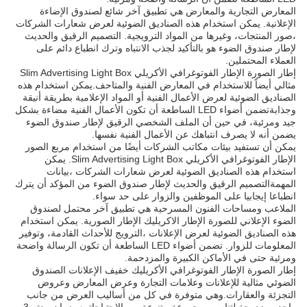
المعارض التجارية والمعارض هي تطبيق آخر شائع لصندوق الإضاءة
الإعلانية. يمكن استخدام هذه الصناديق الضوئية لعرض شعارات الشركات
،صور المنتجات، وغيرها من المواد الترويجية. التصميم الرقيق والحديث
لإطار صندوق الضوء هو بالتأكيد لجذب الانتباه وترك انطباع دائم على
العملاء المحتملين.
إطار الصورة الإطار الفوتوغرافي الأكريلي Slim Advertising Light Box
مثالي أيضاً للاستخدام في المعارض الفنية والمتاحف.يمكن استخدام هذه
الصناديق الضوئية لعرض الأعمال الفنية أو المواد الإعلامية بطريقة أنيقة
وجذابةتضمن أضواء LED الساطعة أن تكون الأعمال الفنية مضاءة بشكل
جيد ومرئية، في حين أن الملف الشخصي الرقيق لإطار صندوق الضوء
يضمن أنه لا يصرف انتباهك عن الأعمال الفنية نفسها.
يمكن أن تستفيد بيئات مكاتب الشركات أيضًا من استخدام مربع الصور
الإطار الفوتوغرافي الأكريلي Slim Advertising Light Box. يمكن
استخدام هذه الصناديق الضوئية لعرض شعارات الشركات ،بيانات
المهمةالتصميم الرقيق والحديث لإطار صندوق الضوء من المؤكد أن يترك
انطباعا إيجابيا على الموظفين والزوار على حد سواء.
الملاعب ومساحات الفنون المسرحية هي تطبيق آخر محتمل لصندوق
الضوء الإعلاني للصورة الإطار الاكريليك الإطار الصورية. يمكن استخدام
هذه الصناديق الضوئية لعرض الإعلانات ،الترويج للأحداث القادمة، وتوفير
المعلومات للزوار. تضمن أضواء LED الساطعة أن تكون الرسالة واضحة
ومرئية حتى في الأماكن الكبيرة والمزدحمة.
إطار الصورة الإطار الفوتوغرافي الأكريليك خفيف الإعلانات الصندوق
الضوئي مثالية للإعلانات وعلامات التجارة وعرض المعارض وعروض
التجزئة والعقارات.وهي متوفرة في كل من أساليب العرض من جانب