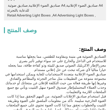
A4 صناديق الضوء الإعلانية,a4 صناديق الضوء الإعلانية,صناديق ضوئية 
للدعاية بالتجزئة
Retail Adverting Light Boxes
, 
A4 Advertising Light Boxes
, 
وصف المنتج
وصف المنتج:
الصناديق الضوئية هي متينة ومقاومة للطقس، مما يجعلها مناسبة
للاستخدام في الداخل والخارج على حد سواء.توفير تأثير بصري
معززالإطار الاكريليك الضوئي صديق للبيئة وذو كفاءة طاقة، مما يجعله
خيارا مثاليا لأي شركة تبحث عن حل إعلاني مستدام.
صناديق الضوء الإعلانية متعددة الاستخدامات للغاية ويمكن استخدامها في
مجموعة متنوعة من التطبيقات مثل متاجر التجزئة والمطاعم والفنادق
وغيرها.إنها طريقة فعالة من حيث التكلفة للإعلان عن منتجاتك أو خدماتك
وجذب العملاء المحتملينإطار صندوق الضوء سهل التثبيت ويأتي مع جميع
الملحقات اللازمة والتعليمات.
قبل استخدام صناديق الإعلانات الضوئية، من المهم التحقق مما إذا كانت
العبوة الخارجية سليمة. تأكد من معلومات الملصق على العبوة وطريقة
التثبيت والخطوات.تحقق مما إذا كانت العبوة تحتوي على جميع الملحقات
والتعليماتإذا واجهت أي مشاكل، اتصل بإدارة ما بعد البيع في الوقت