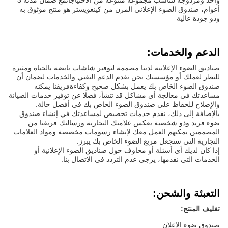
واحد ومزدوجة لتناسب مجموعة متنوعة من الاحتياجاتمع ضمان مدته 3
أعوام، صندوق الضوء الإعلاني المرن من كينغويستر هو منتج موثوق به
وذو جودة عالية
الدعم والخدمات:
صناديق الضوء الإعلانية لدينا مصممة لتوفير شاشات نابضة بالحياة ومثيرة
للنظر لعملك أو مؤسستك.نحن نقدم الدعم التقني والخدمات لضمان أن
صندوق الضوء الخاص بك يعمل بشكل صحيح وكفاءةفريقنا يمكنه
مساعدتك في معالجة أي مشاكل قد تنشأ، فضلا عن توفير خدمات الصيانة
والإصلاح للحفاظ على صندوق الضوء الخاص بك في أفضل حالة.
بالإضافة إلى ذلك، نقدم خدمات تخصيص لمساعدتك في إنشاء صندوق
ضوء فريد وذو شخصية يعكس علامتك التجارية ورسالتك.فريقنا من
المصممين يمكنهم العمل معك لإنشاء رسومات مخصصة ومواد العلامات
التجارية التي ستجعل مربع الضوء الخاص بك يبرز.
إذا كان لديك أي أسئلة أو مخاوف حول صناديق الضوء الإعلانية أو
الخدمات التي نقدمها، يرجى عدم التردد في الاتصال بنا.
التعبئة والشحن:
تغليف المنتج:
صندوق ضوء الإعلان