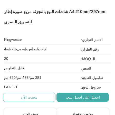
A4 210mm*297mm شاشات البيع بالتجزئة مربع صورة إطار
للتسويق البصري
Kingwestar
الاسم التجاري:
كيه دبليو إس-إيه بي-20-إيه4
رقم الطراز:
20
الـ MOQ:
قابل للتفاوض
السعر:
381 مم*438 مم*620 مم
تفاصيل التعبئة:
L/C، T/T
شروط الدفع:
احصل على أفضل سعر
نتحدث الآن
معلومات مفصلة
وصف المنتج