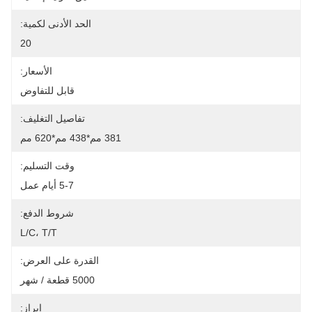
الحد الأدنى لكمية:
20
الأسعار:
قابل للتفاوض
تفاصيل التغليف:
381 مم*438 مم*620 مم
وقت التسليم:
5-7 أيام عمل
شروط الدفع:
L/C، T/T
القدرة على العرض:
5000 قطعة / شهر
إبراز: