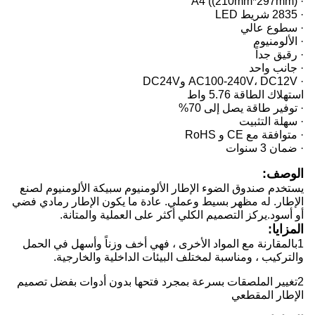
· A4 ((210mm*297mm)
· 2835 شريط LED
· سطوع عالي
· الألومنيوم
· رقيق جداً
· جانب واحد
· AC100-240V، DC12V وDC24V
استهلاك الطاقة 5.76 واط
· توفير طاقة يصل إلى 70%
· سهلة التثبيت
· متوافقة مع CE و RoHS
· ضمان 3 سنوات
الوصف:
يستخدم صندوق الضوء الإطار الألومنيوم سبيكة الألومنيوم لصنع
الإطار. له مظهر بسيط وعملي. عادة ما يكون الإطار رمادي فضي
أو أسود.يركز التصميم الكلي أكثر على العملية والمتانة.
المزايا
:
1بالمقارنة مع المواد الأخرى ، فهي أخف وزناً وأسهل في الحمل
والتركيب ، ومناسبة لمختلف البيئات الداخلية والخارجية.
2تغيير الملصقات بسرعة بمجرد فتحها بدون أدوات بفضل تصميم
الإطار المقطعي