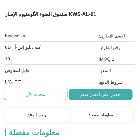
KWS-AL-01 صندوق الضوء الألومنيوم الإطار
Kingwestar
الاسم التجاري:
كيه دبليو إس-أل-01
رقم الطراز:
19
الـ MOQ:
قابل للتفاوض
السعر:
L/C، T/T
شروط الدفع:
احصل على أفضل سعر
نتحدث الآن
معلومات مفصلة
وصف المنتج
معلومات مفصلة