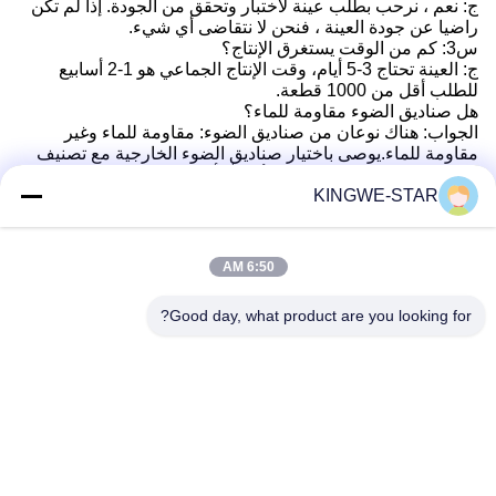
ج: نعم ، نرحب بطلب عينة لاختبار وتحقق من الجودة. إذا لم تكن
راضيا عن جودة العينة ، فنحن لا نتقاضى أي شيء.
س3: كم من الوقت يستغرق الإنتاج؟
ج: العينة تحتاج 3-5 أيام، وقت الإنتاج الجماعي هو 1-2 أسابيع
للطلب أقل من 1000 قطعة.
هل صناديق الضوء مقاومة للماء؟
الجواب: هناك نوعان من صناديق الضوء: مقاومة للماء وغير
مقاومة للماء.يوصى باختيار صناديق الضوء الخارجية مع تصنيف
مقاومة للماء من IP65 على الأقل أو أعلى لضمان الاستخدام
KINGWE-STAR
الطبيعي في مختلف الظروف الجوية.
س5: هل تقدمون ضمانات للمنتجات؟
ج: نعم، نحن نقدم 3 سنوات ضمان لمنتجاتنا.
س6: كيف تقومون بشحن البضائع وكم من الوقت يستغرق
6:50 AM
وصولها؟
ج: يمكننا الشحن عن طريق السريع ((DHL ، UPS ، الخ) إلى الباب
Good day, what product are you looking for?
، عادة ما يستغرق 3-5 أيام للوصول. الشحن الجوي والبحري
اختياري أيضًا. رابعاً نحن نرتب الإنتاج والشحن.
السؤال 7: في أي مناسبات يمكن استخدام صناديق الضوء؟
ج: الصناديق الضوئية مناسبة للإعلانات التجارية، وعلامات
المتاجر، وعروض المعارض، والديكور الداخلي والعديد من
المناسبات الأخرى
س8: كيف تتعامل مع العيب؟
ج: أولاً ، يتم إنتاج منتجاتنا في نظام مراقبة جودة صارم ، عادةً ما
يكون معدل العيب أقل من 0.2٪.