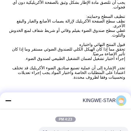
يجب أن تلتصق مادة الإطار بشكل وثيق بالصفحة الأكريليكية دون أي
فجوات.
تنظيف السطح وحمايته:
نظف سطح الصفحة الأكريليك لإزالة بصمات الأصابع والغبار والبقع
الأخرى.
غطي سطح صندوق الضوء بفيلم وقائي أو شريط شفاف لمنع الخدوش
والتلوث.
قبول المنتج النهائي واختباره
تحقق مما إذا كان الهيكل الكلي للصندوق الضوئي مستقر وما إذا كان
تأثير الإضاءة مرضيًا.
إجراء اختبار تشغيل لضمان التشغيل الطبيعي لصندوق الضوء.
تجدر الإشارة إلى أن عملية تصنيع صناديق الضوء الأكريليك قد تختلف
اعتمادا على المتطلبات الخاصة واختيار المواد.يجب إجراء تعديلات
وتحسينات وفقا لظروف محددة.
KINGWE-STAR
اتصال سريع
4:23 PM
عنوان