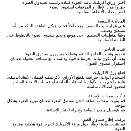
اختر أوراق أكريليك عالية الجودة كمادة رئيسية لصندوق الضوء.
جهّزوا مواد الإطار و المرفقات لصندوق الضوء
اختر معدات الإضاءة المناسبة
المعالجة الشعبية
على غرار تثبيت السقف، يجب أولاً فحص هيكل القاعدة للتأكد من أنه
مسطح وصلب.
وفقًا لمتطلبات التصميم ، حدد موقع وحجم صندوق الضوء بالخطوط على
الطبقة الأساسية.
تثبيت الحاجز
تصميم وتثبيت الحاجز الداعم وفقا لحجم ووزن صندوق الضوء.
يجب أن تكون مادة الخرسانة قوية ودائمة ، مع مسافة معقولة لضمان
استقرار صندوق الضوء.
قطع ورق الاكريليك
استخدم أدوات احترافية لقطع الأوراق الأكريليكية لضمان الأبعاد الدقيقة.
عادة ما يتم ربط الألواح باللصاقات الخاصة أو عمليات الانحناء الساخن
لتحقيق اتصالات سلسة.
تركيب معدات الإضاءة
قم بتثبيت معدات إضاءة داخل صندوق الضوء لضمان توزيع الضوء بشكل
موحد.
قم بتوصيل مصدر الطاقة وإجراء اختبار الإضاءة.
تركيب إطار صندوق الضوء
قم بتثبيت مادة الإطار حول ورقة الأكريليك لتعزيز قوة هيكلية صندوق
الضوء.