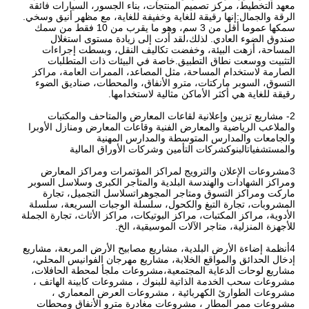
معهد التخطيط، مركز تصميم المنتجات، بناء الجسور، السيارات فائقة
الرقة والجمال:إنها رقيقة للغاية وخفيفة للغاية، مع مظهر أنيق وسخي.
سمكها عموما أقل من 3 سم، وهو ما يقرب من 10 فقط من سمك
صندوق الضوء العادي. لذلك،لقد أدت إلى زيادة مستوى استغلال
المساحة، أزهت البيئة، وخفضت تكاليف النقل، وبسطت إجراءات
التثبيت ووسعت نطاق التطبيق.خاصة في البيئات ذات المتطلبات
الصارمة لاستخدام المساحة، مثل المصاعد، الممرات العامة، مراكز
التسوق، السوبر ماركتات، مترو الأنفاق، والمحطات، صناديق الضوء
رقيقة للغاية هي أكثر الأماكن مثالية لاستخدامها.
2- مشاريع تزيين وإعلانية لقاعات المعارض والمتاحف والمكتبات
والملاعب الرياضية والمعارض الفنية وقاعات المعارض ومنازل الأوبرا
والجامعات والمدارس المتوسطة والمدارس المهنية
والمستشفياتالبنوكشركات التأمين وشركات الأوراق المالية
3مشروعات الإعلان والترويج لمراكز المؤتمرات ومراكز المعارض
ومراكز الشهادات والهندسة البلدية والمتاجر الكبرى وسلاسل السوبر
ماركت ومراكز التسوق ومتاجر المجوهراتسلاسل التجميل، تجارة
المشروبات، تجارة التبغ والكحول، سلسلة الوجبات السريعة، سلسلة
الأدوية، مراكز المكتبات، مراكز البوتيكات، مراكز الأثاث، تجارة الجملة
للأجهزة المنزلية، متاجر الآلات الموسيقية، الخ.
4أنظمة إضاءة الأرض البلدية، مشاريع مصابيح الأرض المربعة، مشاريع
إدخال الحدائق والمواقع الخلابة، مشاريع مهرجان الفوانيس المحلي،
مشاريع لوحات الدعاية المجتمعية،مشروعات ملجأ لمحطة الحافلات،
مشروعات سحب الخدمة الذاتية للبنوك ، مشروعات كابينة الهاتف ،
مشروعات الطوارئ الكهربائية ، مشروعات العرض المعماري ،
مشروعات ممر المطار ، مشروعات مغادرة مترو الأنفاق ومحطات