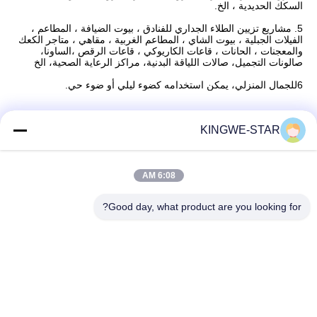
السكك الحديدية ، الخ.
5. مشاريع تزيين الطلاء الجداري للفنادق ، بيوت الضيافة ، المطاعم ،
الفيلات الجبلية ، بيوت الشاي ، المطاعم الغربية ، مقاهي ، متاجر الكعك
والمعجنات ، الحانات ، قاعات الكاريوكي ، قاعات الرقص ،الساونا،
صالونات التجميل، صالات اللياقة البدنية، مراكز الرعاية الصحية، الخ
6للجمال المنزلي، يمكن استخدامه كضوء ليلي أو ضوء حي.
KINGWE-STAR
اتصال سريع
6:08 AM
عنوان
Good day, what product are you looking for?
الطابق الرابع، المبنى الرابع، منطقة شينتانغ الصناعية، بايشيشيا،
شارع فويونغ، منطقة باوان، شنتشن، غوانغدونغ، الصين
هاتف
86-137-9834-3469
بريد إلكتروني