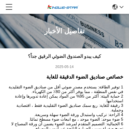
تفاصيل الأخبار
كيف يبدو الصندوق الضوئي الرقيق جداً؟
2025-05-14
خصائص صناديق الضوء الدقيقة للغاية
1 توفير الطاقة: يستخدم مصدر ضوئي أقل من صناديق الضوء التقليدية
في نفس المنطقة ، مما يوفر أكثر من 80٪ من الكهرباء.
2 حماية البيئة: أكثر من 95% من المواد يمكن إعادة تدويرها وإعادة
استخدامها.
3 رقيقة للغاية: ربع سمك صناديق الضوء التقليدية فقط ، اقتصادية
وجملية.
4 الراحة: تركيب واستبدال ورقة الضوء سهلة وسريعة.
5 ضوء موحد: الضوء موحد ، مع انبعاث ضوء مسطح تمامًا.
6 الجمالية: التصميم المتقدم لمرشد الضوء يضمن أن ورقة المصباح لا
تصبح صفراء بسبب الحرارة الناتجة عن أنبوب المصباح.