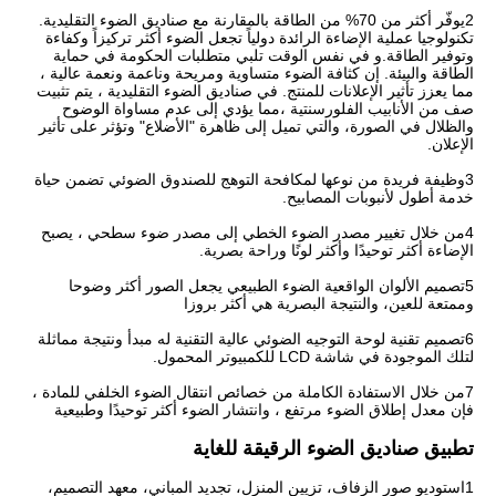
2يوفّر أكثر من 70% من الطاقة بالمقارنة مع صناديق الضوء التقليدية.
تكنولوجيا عملية الإضاءة الرائدة دولياً تجعل الضوء أكثر تركيزاً وكفاءة
وتوفير الطاقة.و في نفس الوقت تلبي متطلبات الحكومة في حماية
الطاقة والبيئة. إن كثافة الضوء متساوية ومريحة وناعمة ونعمة عالية ،
مما يعزز تأثير الإعلانات للمنتج. في صناديق الضوء التقليدية ، يتم تثبيت
صف من الأنابيب الفلورسنتية ،مما يؤدي إلى عدم مساواة الوضوح
والظلال في الصورة، والتي تميل إلى ظاهرة "الأضلاع" وتؤثر على تأثير
الإعلان.
3وظيفة فريدة من نوعها لمكافحة التوهج للصندوق الضوئي تضمن حياة
خدمة أطول لأنبوبات المصابيح.
4من خلال تغيير مصدر الضوء الخطي إلى مصدر ضوء سطحي ، يصبح
الإضاءة أكثر توحيدًا وأكثر لونًا وراحة بصرية.
5تصميم الألوان الواقعية الضوء الطبيعي يجعل الصور أكثر وضوحا
وممتعة للعين، والنتيجة البصرية هي أكثر بروزا
6تصميم تقنية لوحة التوجيه الضوئي عالية التقنية له مبدأ ونتيجة مماثلة
لتلك الموجودة في شاشة LCD للكمبيوتر المحمول.
7من خلال الاستفادة الكاملة من خصائص انتقال الضوء الخلفي للمادة ،
فإن معدل إطلاق الضوء مرتفع ، وانتشار الضوء أكثر توحيدًا وطبيعية
تطبيق صناديق الضوء الرقيقة للغاية
1استوديو صور الزفاف، تزيين المنزل، تجديد المباني، معهد التصميم،