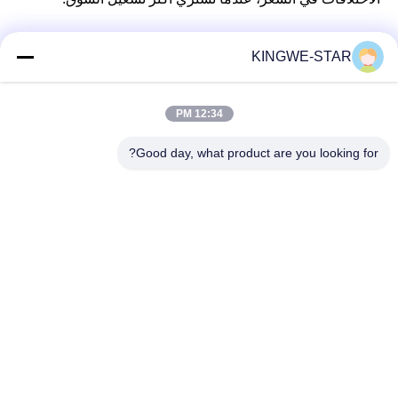
KINGWE-STAR
اتصال سريع
12:34 PM
عنوان
Good day, what product are you looking for?
الطابق الرابع، المبنى الرابع، منطقة شينتانغ الصناعية، بايشيشيا،
شارع فويونغ، منطقة باوان، شنتشن، غوانغدونغ، الصين
هاتف
86-137-9834-3469
بريد إلكتروني
Luna@kingwe-star.com
سياسة الخصوصية
|
خريطة الموقع
| الصين جيدة الجودة صندوق ضوء