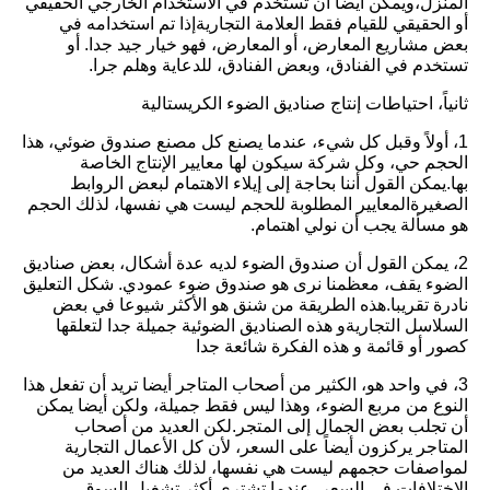
المنزل،ويمكن أيضا أن تستخدم في الاستخدام الخارجي الحقيقي
أو الحقيقي للقيام فقط العلامة التجاريةإذا تم استخدامه في
بعض مشاريع المعارض، أو المعارض، فهو خيار جيد جدا. أو
تستخدم في الفنادق، وبعض الفنادق، للدعاية وهلم جرا.
ثانياً، احتياطات إنتاج صناديق الضوء الكريستالية
1، أولاً وقبل كل شيء، عندما يصنع كل مصنع صندوق ضوئي، هذا
الحجم حي، وكل شركة سيكون لها معايير الإنتاج الخاصة
بها.يمكن القول أننا بحاجة إلى إيلاء الاهتمام لبعض الروابط
الصغيرةالمعايير المطلوبة للحجم ليست هي نفسها، لذلك الحجم
هو مسألة يجب أن نولي اهتمام.
2، يمكن القول أن صندوق الضوء لديه عدة أشكال، بعض صناديق
الضوء يقف، معظمنا نرى هو صندوق ضوء عمودي. شكل التعليق
نادرة تقريبا.هذه الطريقة من شنق هو الأكثر شيوعا في بعض
السلاسل التجاريةو هذه الصناديق الضوئية جميلة جدا لتعلقها
كصور أو قائمة و هذه الفكرة شائعة جدا
3، في واحد هو، الكثير من أصحاب المتاجر أيضا تريد أن تفعل هذا
النوع من مربع الضوء، وهذا ليس فقط جميلة، ولكن أيضا يمكن
أن تجلب بعض الجمال إلى المتجر.لكن العديد من أصحاب
المتاجر يركزون أيضاً على السعر، لأن كل الأعمال التجارية
لمواصفات حجمهم ليست هي نفسها، لذلك هناك العديد من
الاختلافات في السعر، عندما تشتري أكثر تشغيل السوق.