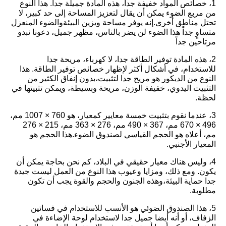
1، خصائص المواد خفيفة جدا، هذه المادة جميلة جدا. هذا النوع
من مربع الضوء يمكن أن يقال لتعزيز المساحة إلى حد كبير، لا
تحتل مناطق أخرى.إنه يوفر مساحة ويزين البيئةوالضوء المنعزل
متساوٍ جداً هذا الضوء لن يضر بالناس، مظهر جميل، دعونا نبدو
مرتاحين جداً
2، هذه المادة توفير الطاقة جدا، لا كهرباء، مريحة جدا
للاستخدام، في أشكال أكثر لإظهار خصائص توفير الطاقة. هذا
النوع من الديكور هو مريح جدا لتثبيت،بدون إنفاق الكثير من
التثبيت اليدوي، خفيفة الوزن، مريحة وبسيطة، ويمكن تثبيتها في
لحظة.
3، عندما نقوم بتثبيت خمسة معايير كمعيار، هو 760 × 1007 مم،
496 × 670 مم، 367 × 490 مم، 276 × 363 مم، 215 × 276
مم، أعلاه هو الحجم القياسي لصندوق الضوء.هذا الحجم هو
المعيار الأجنبي.
4، وليس هناك معيار حقيقي في البلاد، كم نحن بحاجة يمكن أن
يكون. ومع ذلك، ومزايا وعيوب هذا النوع من العمل ليست جيدة
جدا حماية البيئة،وهذه الجنون والحجم والقوة يجب أن تكون
مطلوبة.
5، هذا الصندوق الضوئي هو الأنسب للاستخدام في فساتين
الزفاف، أو أنه أيضا جميل جدا لاستخدام لوحة الإضاءة في