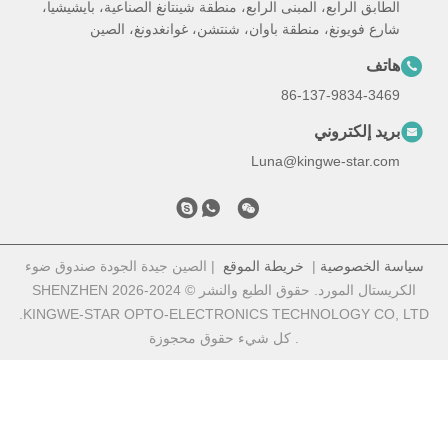
الطابق الرابع، المبنى الرابع، منطقة شينتانغ الصناعية، بايشيشيا،
شارع فويونغ، منطقة باوان، شنتشن، غوانغدونغ، الصين
هاتف
86-137-9834-3469
بريد إلكتروني
Luna@kingwe-star.com
سياسة الخصوصية
|
خريطة الموقع
| الصين جيدة الجودة صندوق ضوء
الكريستال المورد. حقوق الطبع والنشر © 2024-2026 SHENZHEN
KINGWE-STAR OPTO-ELECTRONICS TECHNOLOGY CO, LTD.
. كل شيء حقوق محجوزة