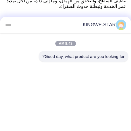
تنظيف السطح، والتحقق من الهيكل، وما إلى ذلك، من أجل تمديد
عمر الخدمة وتبطئة حدوث الصفراء.
KINGWE-STAR
اتصال سريع
8:43 AM
عنوان
Good day, what product are you looking for?
الطابق الرابع، المبنى الرابع، منطقة شينتانغ الصناعية، بايشيشيا،
شارع فويونغ، منطقة باوان، شنتشن، غوانغدونغ، الصين
هاتف
86-137-9834-3469
بريد إلكتروني
Luna@kingwe-star.com