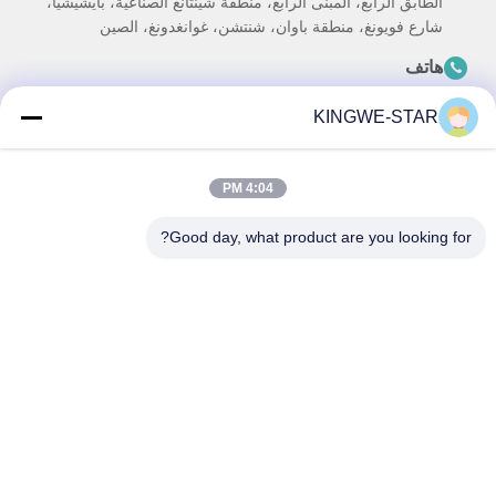
الطابق الرابع، المبنى الرابع، منطقة شينتانغ الصناعية، بايشيشيا،
شارع فويونغ، منطقة باوان، شنتشن، غوانغدونغ، الصين
هاتف
86-137-9834-3469
KINGWE-STAR
بريد إلكتروني
Luna@kingwe-star.com
4:04 PM
Good day, what product are you looking for?
سياسة الخصوصية
|
خريطة الموقع
| الصين جيدة الجودة صندوق ضوء
الكريستال المورد. حقوق الطبع والنشر © 2024-2026 SHENZHEN
KINGWE-STAR OPTO-ELECTRONICS TECHNOLOGY CO, LTD.
. كل شيء حقوق محجوزة