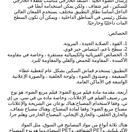
إرسال الضوء الجيد ؛ المنفذ الخارجي مناسب للطلاء الخارجي
للسكين ، غير شفاف ، ولكن يمكن استخدامه أيضًا في
الداخل.أساسا نطاق التطبيق مختلف، يستخدم اللمعان العالي
بشكل رئيسي في المناطق الداخلية ، ويمكن أن تكون السطح
المات داخليًا وخارجيًا.
الخصائص:
1، القوة ، الصلابة الجيدة ، المرونة.
2، سطح ناعم، امتصاص حبر قوي.
3، الخصائص الفيزيائية والكيميائية مستقرة ، وخاصة في مقاومة
الأكسدة ، المقاومة للحمض والقلي والمقاومة للبرد.
التطبيق: يستخدم قماش السكين بشكل عام لتغطية غطاء
السقيفة ، وصندوق الضوء ، ولوحة الخلفية ، والصورة الإعلانية
الواسعة في الأماكن العامة.
أربعة، مقدمة مادة فيلم مربع الضوء: فيلم مربع الضوء، هو نوع
من رصيف الفيلم في الإعلانات، وخاصة مادة بي في سي، بي إي
تي، وفقا لاستخدام المصباح:هناك نوعان من الشريحة والإعلانات
مصباح مربع الضوء؛ وفقا لمادة المصباح، وهناك مصباح شفاف،
والحارق الخلفي، والحارق الإيجابي، المصباح الخارجي وهلم جرا.
هناك ثلاثة أنواع من مواد المصابيح في السوق، مثل المواد
الأكريليكية، وPET الشفافة، وPET البيضاء،وما هو نوع المصباح