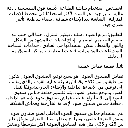
الخصائص: استخدام شاشة الطباعة الأشعة فوق البنفسجية ، دقة
عالية ، تأثير جيد ، هو المواد الأكثر استخدامًا في مخطط الإضاءة
المنزلية ، الشاشة بعد الإضاءة شفافة ، بيضاء ساطعة ،تأثير
بصري جيد.
التطبيق: مربع الضوء ، سقف ديكور المنزل ، جنبا إلى جنب مع
تصميم التصميم المصمم ، إنتاج احتياجات المشهد من الشكل
واللون والنمط ، يمكن استخدامها في الفنادق ، حمامات السباحة
،النواديقاعات المؤتمرات، قاعات المعارض، مراكز التسوق وما
إلى ذلك.
ثانياً، قطعة قماش خفيفة
قماش الصندوق الضوئي هو نسيج توقيع الصندوق الضوئي يتكون
من طبقتين من PVC وقماش شبكة عالية القوة ، والذي ينقسم
إلى نوعين من الإضاءة الداخلية والإضاءة الخارجية.وفقًا لنقل
الضوء وموقع مصدر الضوء، يتم تقسيم قطعة قماش صندوق
الضوء إلى ثلاثة أنواع: قطعة قماش صندوق ضوء الإضاءة الداخلية
، قطعة قماش صندوق ضوء الإضاءة الخارجية وقماش الشبكة.
يتم استخدام قماش صندوق الضوء الداخلي لصنع صندوق ضوء
مصدر الضوء الخلفي ، وتتراوح معدل انتقاله الضوئي بشكل عام
بين 25٪ و 35٪. مثل هذه الصناديق الضوئية أكثر متوسطًا وصغيرًا