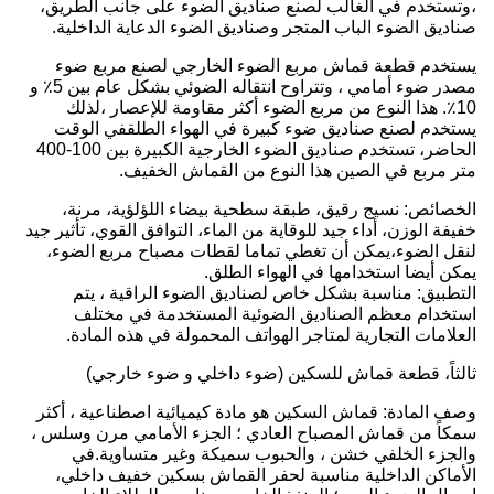
،وتستخدم في الغالب لصنع صناديق الضوء على جانب الطريق،
صناديق الضوء الباب المتجر وصناديق الضوء الدعاية الداخلية.
يستخدم قطعة قماش مربع الضوء الخارجي لصنع مربع ضوء
مصدر ضوء أمامي ، وتتراوح انتقاله الضوئي بشكل عام بين 5٪ و
10٪. هذا النوع من مربع الضوء أكثر مقاومة للإعصار ،لذلك
يستخدم لصنع صناديق ضوء كبيرة في الهواء الطلقفي الوقت
الحاضر، تستخدم صناديق الضوء الخارجية الكبيرة بين 100-400
متر مربع في الصين هذا النوع من القماش الخفيف.
الخصائص: نسيج رقيق، طبقة سطحية بيضاء اللؤلؤية، مرنة،
خفيفة الوزن، أداء جيد للوقاية من الماء، التوافق القوي، تأثير جيد
لنقل الضوء،يمكن أن تغطي تماما لقطات مصباح مربع الضوء،
يمكن أيضا استخدامها في الهواء الطلق.
التطبيق: مناسبة بشكل خاص لصناديق الضوء الراقية ، يتم
استخدام معظم الصناديق الضوئية المستخدمة في مختلف
العلامات التجارية لمتاجر الهواتف المحمولة في هذه المادة.
ثالثاً، قطعة قماش للسكين (ضوء داخلي و ضوء خارجي)
وصف المادة: قماش السكين هو مادة كيميائية اصطناعية ، أكثر
سمكاً من قماش المصباح العادي ؛ الجزء الأمامي مرن وسلس ،
والجزء الخلفي خشن ، والحبوب سميكة وغير متساوية.في
الأماكن الداخلية مناسبة لحفر القماش بسكين خفيف داخلي،