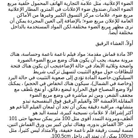
الضوء الإعلانية، مثل علامة التجارية الهاتف المحمول خلفية مربع
الضوء الجدار،صندوق ضوء الإعلانات في المترو، المطار الإعلانية
مربع ضوء، علامات مركز التسوق الكبير وغيرها من الأماكن
العامة للإعلان مربع ضوء؛ بالإضافة إلى العين المجردة يمكن أن
نرى مظهر مربع الضوء مختلفة،لكن المواد المستخدمة بالداخل
مختلفة أيضاً.
أولاً، الغشاء الرقيق
3P مادة قماش مقدمة: مواد فيلم ناعمة ناعمة وحساسة، هناك
مرونة معينة، يجب أن يكون هناك وضع مربع الضوء،الصورة
واضحة وثلاثية الأبعاد في حالة الإضاءةيجب أن يكون هناك فتحة
للبطاقات حول موقع التثبيت لتسهيل تركيب شريط
السيليكون.خاصية المادة تؤدي إلى صعوبة التثبيت في حالة البرد
(وخاصة في الشمال)، سيكون هناك انخفاض في الحجم) ، يمكنك
أولا وضع المصباح فوق الحرارة لبضع دقائق، أو نفخ بلطف مع
مجفف الشعر، ومن ثم مباشرة في وضع مربع الضوء
المقابلة.الأقمشة 3P والفيلم الرقيق فوق البنفسجية تبدو
متشابهة، مراقبة دقيقة يمكن أن تجد أن لمعان الفيلم الناعم هو
أكثر إشراقا، لا علامات نسيجية كبيرة، لمسة اليد هو
ألطف،ومرونة التمدد أقوى مثل 100 متر يمكن سحبها حتى 101
متر. 3P القماش بدوره، وهناك تباين كبير بين ورق القماش اثنين،
لمسة ليست رقيقة فلم ناعمة خفيفة، والامتداد ليس كثيرا، مثل
100cm يمكن أن تمتد إلى داخل 100.5cm.