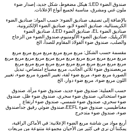
صندوق الضوء LED: هيكل مضغوط، شكل جديد، إصدار ضوء
ملون غني ومشرق، مناسبة لجميع أنواع الإعلانات.
بالإضافة إلى تصنيف صناديق الضوء: حسب المواد: صناديق الضوء
الكريستالية، صناديق الضوء لابو، صناديق الضوء الإلكترونية،
صناديق الضوء EL، صناديق الضوء LED، صناديق الضوء
الأكريليك، صناديق الضوء الألومنيوم،صندوق الضوء من الزجاج
والصلب، صندوق ضوء الفولاذ المقاوم للصدأ، الخ
مقسمة حسب الشكل: مربع مربع مربع مربع مربع مربع مربع
مربع مربع مربع مربع مربع مربع مربع مربع مربع مربع مربع مربع
مربع مربع مربع مربع مربع مربع مربع مربع مربع مربع مربع
مربعصندوق ضوء ثلاثي الجانب، مربع مصباح امتصاص، تبديل
الصورة مربع ضوء، مربع ضوء لفة، تغيير الصورة مربع ضوء، تغيير
اللون مربع ضوء، مربع ضوء دوار، الخ
حسب العملية: صندوق ضوء جديد، صندوق ضوء مرآة، صندوق
ضوء استحداثي، صندوق ضوء سحري، صندوق ضوء ظل، صندوق
ضوء سحري، صندوق ضوء شمسي، صندوق ضوء ارتفاع
مغناطيسي، صندوق ضوء EEFL،صندوق ضوئي رقيق جداًصندوق
ضوء، صندوق ضوء متدحرج
أربع مواد من شاشة مربع الضوء الإعلانية: في الأماكن الراقية،
يمكننا أن نرى في كثير من الأحيان مجموعة متنوعة من مربعات