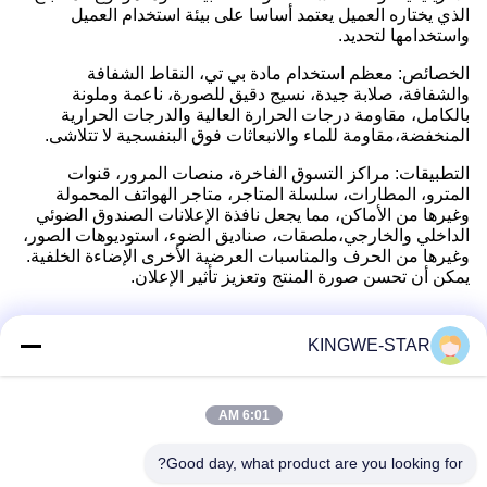
الذي يختاره العميل يعتمد أساسا على بيئة استخدام العميل
واستخدامها لتحديد.
الخصائص: معظم استخدام مادة بي تي، النقاط الشفافة
والشفافة، صلابة جيدة، نسيج دقيق للصورة، ناعمة وملونة
بالكامل، مقاومة درجات الحرارة العالية والدرجات الحرارية
المنخفضة،مقاومة للماء والانبعاثات فوق البنفسجية لا تتلاشى.
التطبيقات: مراكز التسوق الفاخرة، منصات المرور، قنوات
المترو، المطارات، سلسلة المتاجر، متاجر الهواتف المحمولة
وغيرها من الأماكن، مما يجعل نافذة الإعلانات الصندوق الضوئي
الداخلي والخارجي،ملصقات، صناديق الضوء، استوديوهات الصور،
وغيرها من الحرف والمناسبات العرضية الأخرى الإضاءة الخلفية.
يمكن أن تحسن صورة المنتج وتعزيز تأثير الإعلان.
KINGWE-STAR
اتصال سريع
6:01 AM
عنوان
Good day, what product are you looking for?
الطابق الرابع، المبنى الرابع، منطقة شينتانغ الصناعية، بايشيشيا،