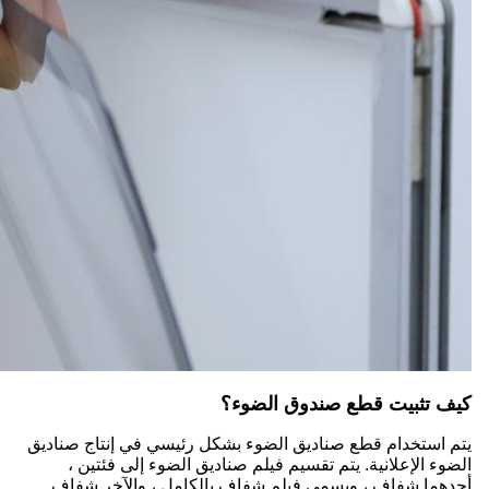
كيف تثبيت قطع صندوق الضوء؟
يتم استخدام قطع صناديق الضوء بشكل رئيسي في إنتاج صناديق
الضوء الإعلانية. يتم تقسيم فيلم صناديق الضوء إلى فئتين ،
أحدهما شفاف ، ويسمى فيلم شفاف بالكامل ، والآخر شفاف