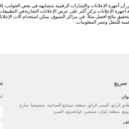
 أن أجهزة الإعلانات والإشارات الرقمية متشابهة في بعض الجوانب، إل
ة.أجهزة الإعلانات تركز أكثر على عرض الإعلانات التجاريةفي التطبيقات 
لتحقيق نتائج أفضل.مثلاً، في مراكز التسوق، يمكن استخدام آلات الإعلان
مية للتنقل ونشر المعلومات.
 سريع
نش
وان
اش
ابق الرابع، المبنى الرابع، منطقة شينتانغ الصناعية، بايشيشيا، شارع
ونغ، منطقة باوان، شنتشن، غوانغدونغ، الصين
تف