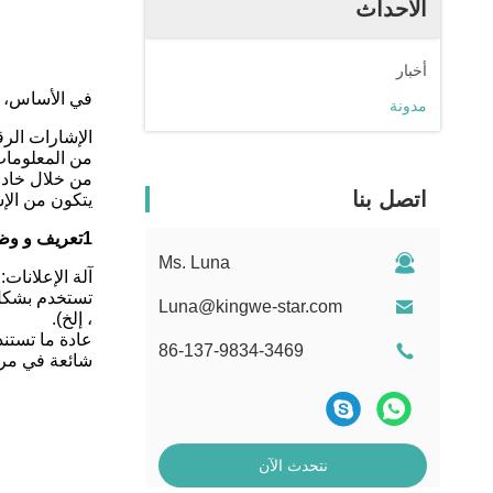
الأحداث
أخبار
في الأساس، لا يوجد فرق ب
مدونة
الإشارات الر
من المعلومات 
من خلال خادم 
اتصل بنا
يتكون من الإش
1تعريف و وظائف أساسية
Ms. Luna
آلة الإعلانات:
تستخدم بشكل 
Luna@kingwe-star.com
، إلخ).
عادة ما تستند
86-137-9834-3469
شائعة في مراك
نتحدث الآن