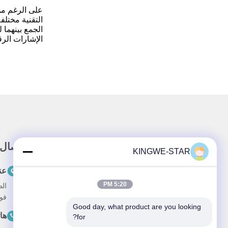
على الرغم من
التقنية مختلف
الجمع بينهما 
الإشارات الرق
رابط سريع
اتصال
KINGWE-STAR
بيت
عن
5:20 PM
الط
المنتجات
فوي
Good day, what product are you looking 
معلومات عنا
ها
for?
التطبيق