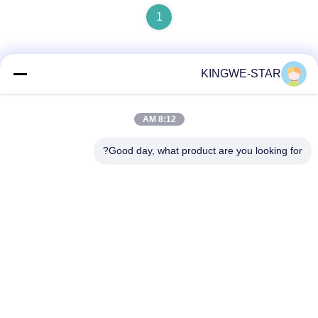
1
KINGWE-STAR
اتصال سريع
8:12 AM
عنوان
Good day, what product are you looking for?
الطابق الرابع، المبنى الرابع، منطقة شينتانغ الصناعية، بايشيشيا،
شارع فويونغ، منطقة باوان، شنتشن، غوانغدونغ، الصين
هاتف
86-137-9834-3469
بريد إلكتروني
Luna@kingwe-star.com