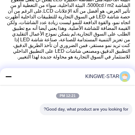
الشاشة 5000cd / m2، البيئة الداخلية، سواء من التغطية أو من
تأثير العرض، هو أفضل من آلة الإعلانات LCD.على الرغم من أن
حصة شاشة LED في السوق التجارية للتطبيقات الداخلية أظهرت
اتجاه نمو، والقوة الدافعة للنمو ليست زيادة عدد الشاشات، ولكن
القيمة المضافة للشاشة الأصلية. وهذا يعني أيضا أنه مع تطبيق
الطلب على السوق التجارية،لم يتمكن نموذج الأعمال التقليدي
من تعزيز التنمية المستدامة للصناعة، صناعة شاشة LED إذا
كنت تريد نمو مستقر، فمن الضروري أن تأخذ الطريق الدقيق،
التطبيق الدقيق،ومصنعي شاشات LED على التطبيق الداخلي
للاستثمار في السوق التجارية هو محاولة جديدة لهذا التغيير.
KINGWE-STAR
اتصال سريع
12:21 PM
عنوان
Good day, what product are you looking for?
الطابق الرابع، المبنى الرابع، منطقة شينتانغ الصناعية، بايشيشيا،
شارع فويونغ، منطقة باوان، شنتشن، غوانغدونغ، الصين
هاتف